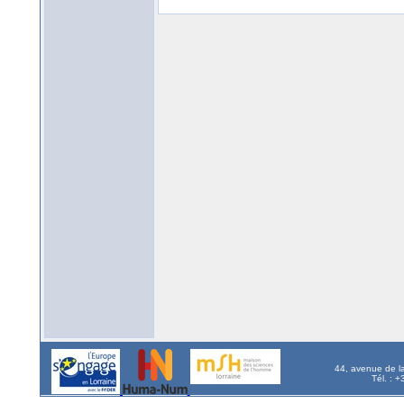
44, avenue de l
Tél. : 