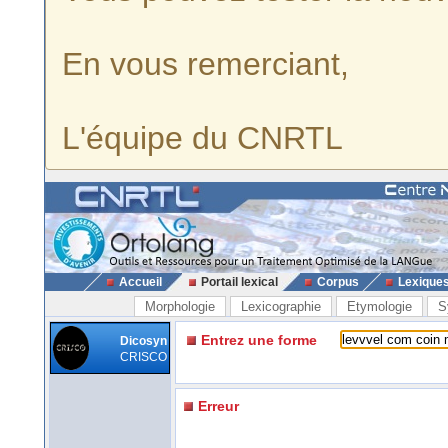
En vous remerciant,
L'équipe du CNRTL
Accueil
Portail lexical
Corpus
Lexique
Morphologie
Lexicographie
Etymologie
S
Entrez une forme
Dicosyn
CRISCO
Erreur