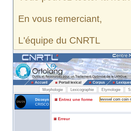
En vous remerciant,
L'équipe du CNRTL
Accueil
Portail lexical
Corpus
Lexique
Morphologie
Lexicographie
Etymologie
S
Entrez une forme
Dicosyn
CRISCO
Erreur