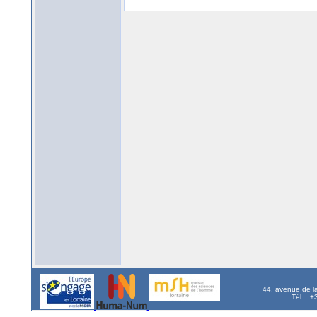
44, avenue de l
Tél. : 