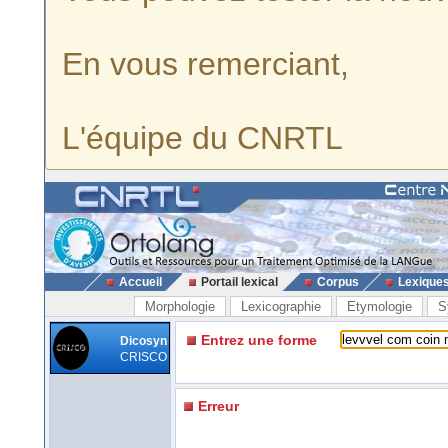
En vous remerciant,
L'équipe du CNRTL
Accueil
Portail lexical
Corpus
Lexique
Morphologie
Lexicographie
Etymologie
S
Entrez une forme
Dicosyn
CRISCO
Erreur