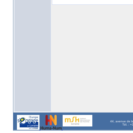
44, avenue de l
Tél. : 