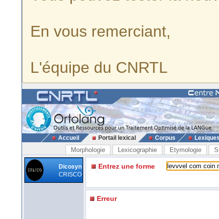
En vous remerciant,
L'équipe du CNRTL
Accueil
Portail lexical
Corpus
Lexique
Morphologie
Lexicographie
Etymologie
S
Entrez une forme
Dicosyn
CRISCO
Erreur