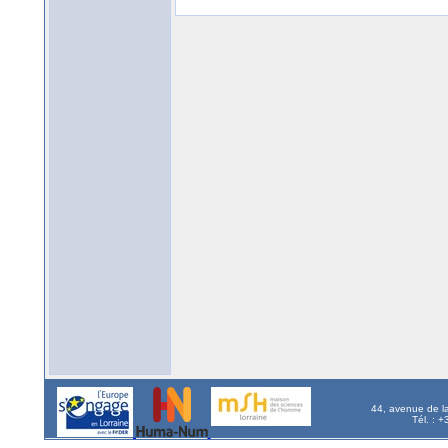
44, avenue de l
Tél. : 