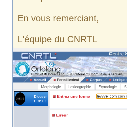
En vous remerciant,
L'équipe du CNRTL
Accueil
Portail lexical
Corpus
Lexique
Morphologie
Lexicographie
Etymologie
S
Entrez une forme
Dicosyn
CRISCO
Erreur