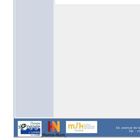
44, avenue de l
Tél. : 