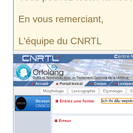
En vous remerciant,
L'équipe du CNRTL
Accueil
Portail lexical
Corpus
Lexique
Morphologie
Lexicographie
Etymologie
S
Entrez une forme
Dicosyn
CRISCO
Erreur