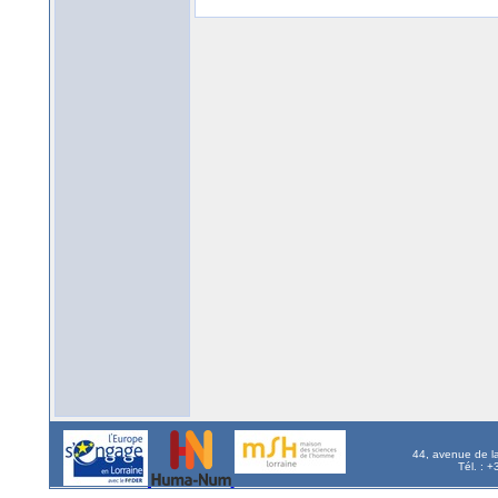
44, avenue de l
Tél. : 