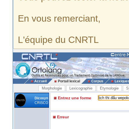
En vous remerciant,
L'équipe du CNRTL
Accueil
Portail lexical
Corpus
Lexique
Morphologie
Lexicographie
Etymologie
S
Entrez une forme
Dicosyn
CRISCO
Erreur