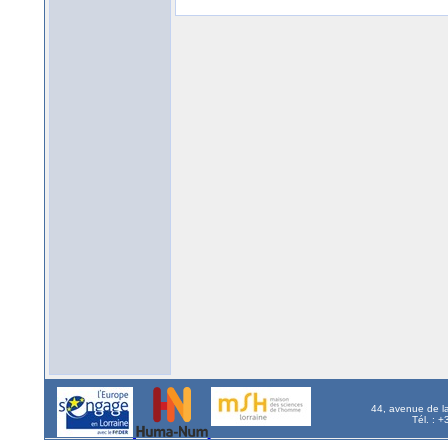
44, avenue de l
Tél. : 