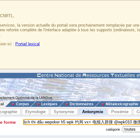
u CNRTL,
services, la version actuelle du portail sera prochainement remplacée par un
 une refonte complète de l'interface adaptée à tous les supports (ordinateurs, t
.
ion ici :
Portail lexical
cal
Corpus
Lexiques
Dictionnaires
Métalexicographie
cographie
Etymologie
Synonymie
Antonymie
Proxémie
C
ne forme
catégorie :