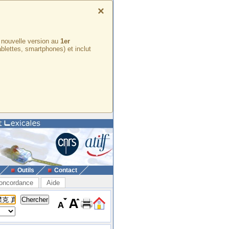
×
e nouvelle version au
1er
ablettes, smartphones) et inclut
Outils
Contact
oncordance
Aide