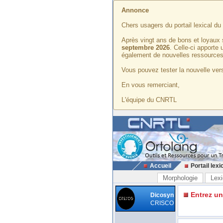
Annonce
Chers usagers du portail lexical d
Après vingt ans de bons et loyaux 
septembre 2026
. Celle-ci apporte
également de nouvelles ressources
Vous pouvez tester la nouvelle vers
En vous remerciant,
L'équipe du CNRTL
Accueil
Portail lexi
Morphologie
Lexi
Entrez u
Dicosyn
CRISCO