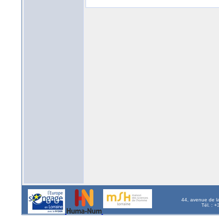
44, avenue de l
Tél. : 