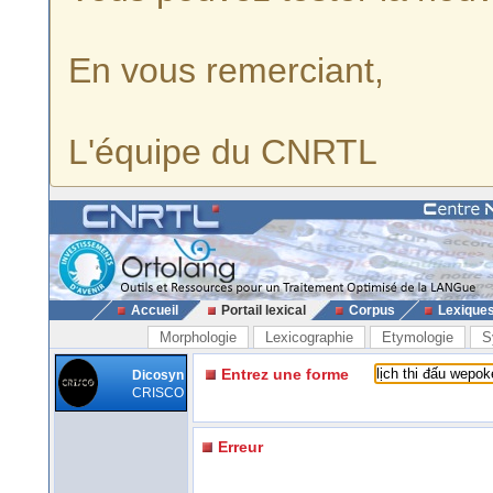
En vous remerciant,
L'équipe du CNRTL
Accueil
Portail lexical
Corpus
Lexique
Morphologie
Lexicographie
Etymologie
S
Entrez une forme
Dicosyn
CRISCO
Erreur