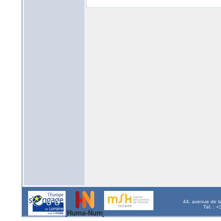
44, avenue de l
Tél. : 