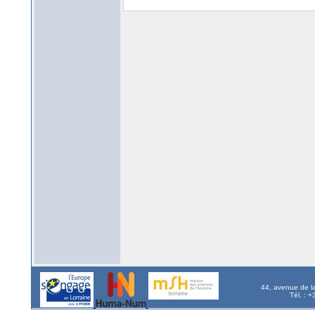
44, avenue de l
Tél. : 