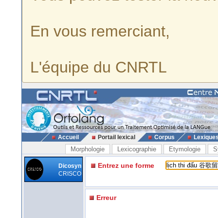
En vous remerciant,
L'équipe du CNRTL
Accueil
Portail lexical
Corpus
Lexique
Morphologie
Lexicographie
Etymologie
S
Entrez une forme
Dicosyn
CRISCO
Erreur