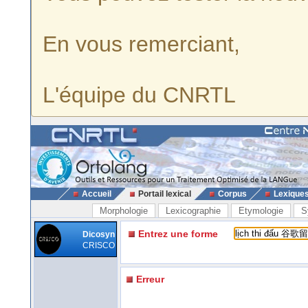
En vous remerciant,
L'équipe du CNRTL
Accueil
Portail lexical
Corpus
Lexique
Morphologie
Lexicographie
Etymologie
S
Entrez une forme
Dicosyn
CRISCO
Erreur