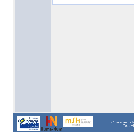
44, avenue de l
Tél. : 