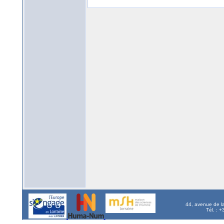
44, avenue de l
Tél. : 