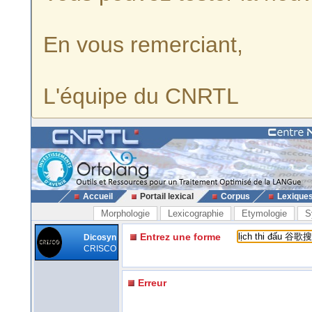
En vous remerciant,
L'équipe du CNRTL
Accueil
Portail lexical
Corpus
Lexique
Morphologie
Lexicographie
Etymologie
S
Entrez une forme
Dicosyn
CRISCO
Erreur