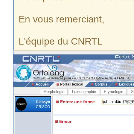
En vous remerciant,
L'équipe du CNRTL
Accueil
Portail lexical
Corpus
Lexique
Morphologie
Lexicographie
Etymologie
S
Entrez une forme
Dicosyn
CRISCO
Erreur