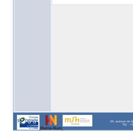
44, avenue de l
Tél. : 