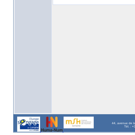
44, avenue de l
Tél. : 