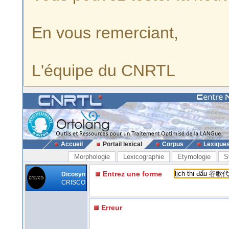
En vous remerciant,
L'équipe du CNRTL
Accueil
Portail lexical
Corpus
Lexique
Morphologie
Lexicographie
Etymologie
S
Entrez une forme
Dicosyn
CRISCO
Erreur