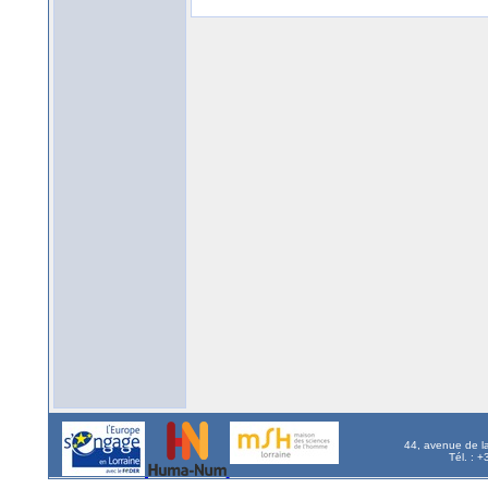
44, avenue de l
Tél. : 