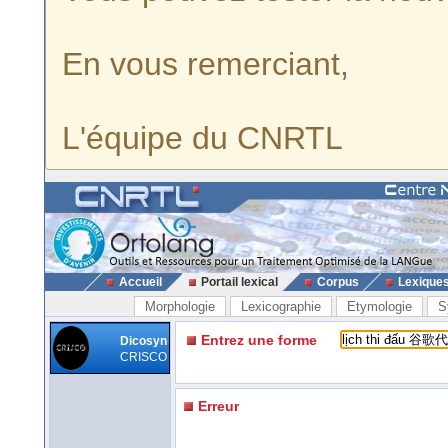
En vous remerciant,
L'équipe du CNRTL
Accueil
Portail lexical
Corpus
Lexique
Morphologie
Lexicographie
Etymologie
S
Entrez une forme
Dicosyn
CRISCO
Erreur