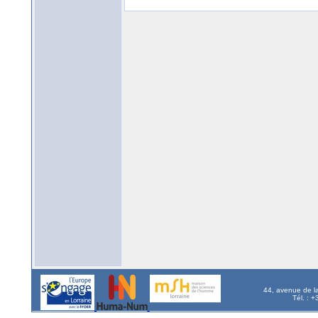
44, avenue de l
Tél. : 