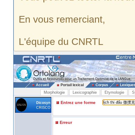
En vous remerciant,
L'équipe du CNRTL
Accueil
Portail lexical
Corpus
Lexique
Morphologie
Lexicographie
Etymologie
S
Entrez une forme
Dicosyn
CRISCO
Erreur