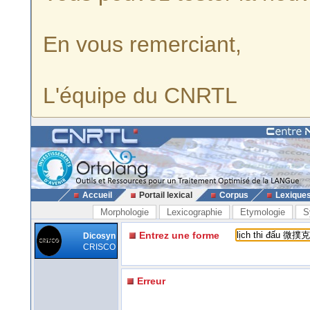
En vous remerciant,
L'équipe du CNRTL
Accueil
Portail lexical
Corpus
Lexique
Morphologie
Lexicographie
Etymologie
S
Entrez une forme
Dicosyn
CRISCO
Erreur