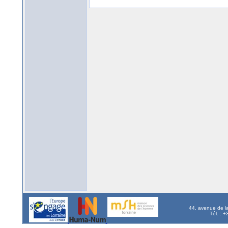
44, avenue de l
Tél. : 