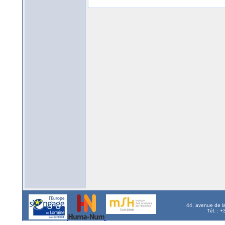
44, avenue de l
Tél. : 