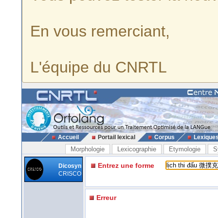
En vous remerciant,
L'équipe du CNRTL
Accueil
Portail lexical
Corpus
Lexique
Morphologie
Lexicographie
Etymologie
S
Entrez une forme
Dicosyn
CRISCO
Erreur