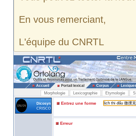
En vous remerciant,
L'équipe du CNRTL
Accueil
Portail lexical
Corpus
Lexique
Morphologie
Lexicographie
Etymologie
S
Entrez une forme
Dicosyn
CRISCO
Erreur