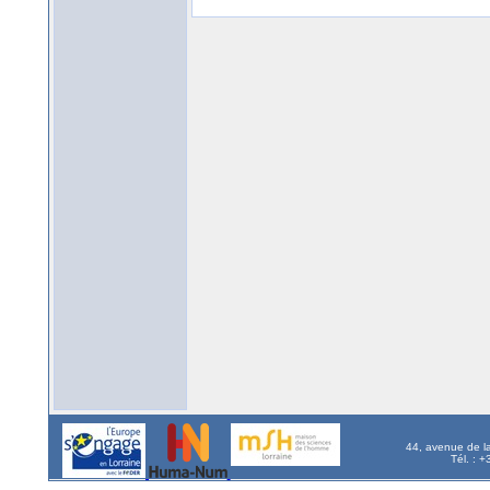
44, avenue de l
Tél. : 