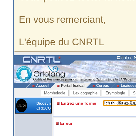
En vous remerciant,
L'équipe du CNRTL
Accueil
Portail lexical
Corpus
Lexique
Morphologie
Lexicographie
Etymologie
S
Entrez une forme
Dicosyn
CRISCO
Erreur