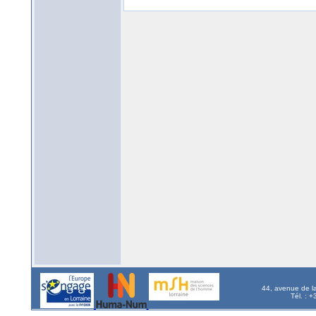
44, avenue de l
Tél. : 