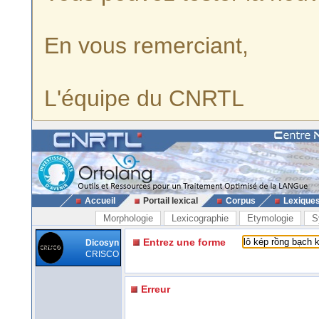
En vous remerciant,
L'équipe du CNRTL
Accueil
Portail lexical
Corpus
Lexique
Morphologie
Lexicographie
Etymologie
S
Entrez une forme
Dicosyn
CRISCO
Erreur