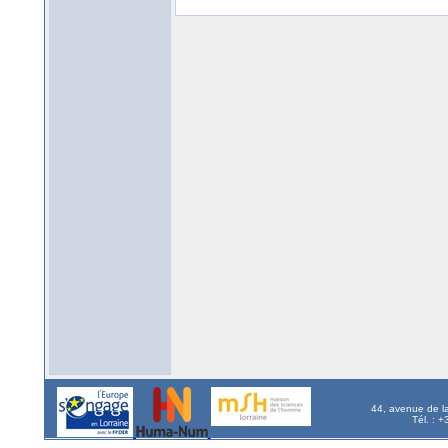
44, avenue de l
Tél. : 