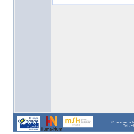
44, avenue de l
Tél. : 