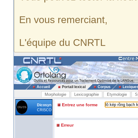
En vous remerciant,
L'équipe du CNRTL
Accueil
Portail lexical
Corpus
Lexique
Morphologie
Lexicographie
Etymologie
S
Entrez une forme
Dicosyn
CRISCO
Erreur