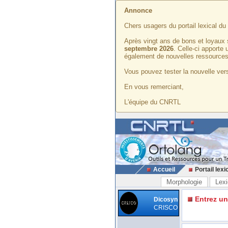
Annonce
Chers usagers du portail lexical d
Après vingt ans de bons et loyaux 
septembre 2026
. Celle-ci apporte
également de nouvelles ressources
Vous pouvez tester la nouvelle vers
En vous remerciant,
L'équipe du CNRTL
Accueil
Portail lexi
Morphologie
Lexi
Entrez u
Dicosyn
CRISCO