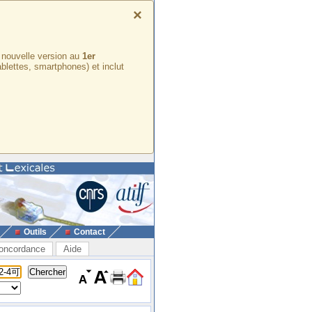
×
e nouvelle version au
1er
ablettes, smartphones) et inclut
Outils
Contact
oncordance
Aide