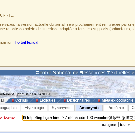
u CNRTL,
services, la version actuelle du portail sera prochainement remplacée par un
 une refonte complète de l'interface adaptée à tous les supports (ordinateurs, t
.
ion ici :
Portail lexical
cal
Corpus
Lexiques
Dictionnaires
Métalexicographie
cographie
Etymologie
Synonymie
Antonymie
Proxémie
C
ne forme
catégorie :