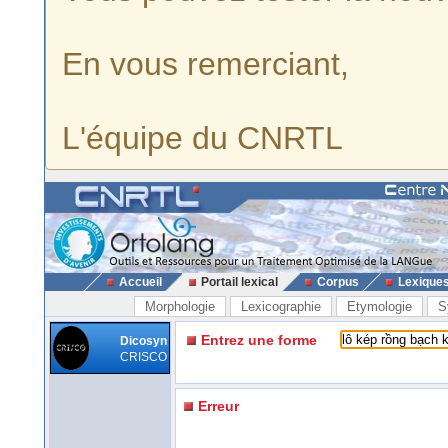
En vous remerciant,
L'équipe du CNRTL
Accueil
Portail lexical
Corpus
Lexique
Morphologie
Lexicographie
Etymologie
S
Entrez une forme
Dicosyn
CRISCO
Erreur