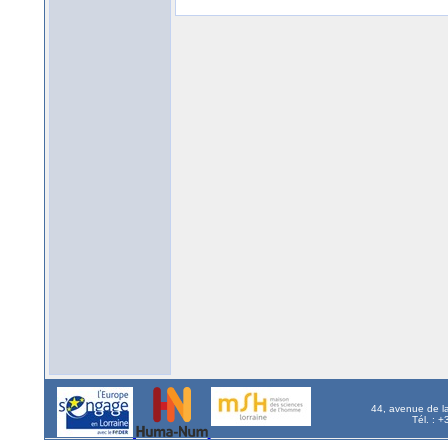
44, avenue de l
Tél. : 