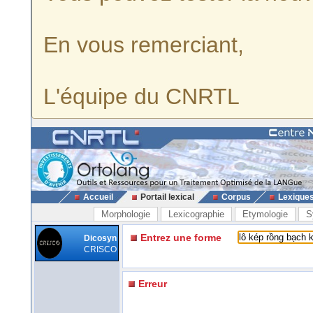
En vous remerciant,
L'équipe du CNRTL
Accueil
Portail lexical
Corpus
Lexique
Morphologie
Lexicographie
Etymologie
S
Entrez une forme
Dicosyn
CRISCO
Erreur