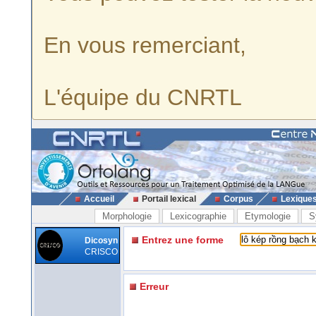
En vous remerciant,
L'équipe du CNRTL
Accueil
Portail lexical
Corpus
Lexique
Morphologie
Lexicographie
Etymologie
S
Entrez une forme
Dicosyn
CRISCO
Erreur