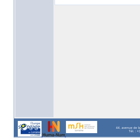
44, avenue de l
Tél. : 