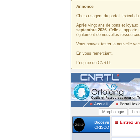
Annonce
Chers usagers du portail lexical d
Après vingt ans de bons et loyaux 
septembre 2026
. Celle-ci apporte
également de nouvelles ressources
Vous pouvez tester la nouvelle vers
En vous remerciant,
L'équipe du CNRTL
Accueil
Portail lexi
Morphologie
Lexi
Entrez u
Dicosyn
CRISCO