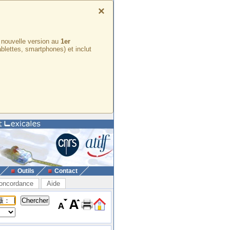
×
e nouvelle version au
1er
ablettes, smartphones) et inclut
Outils
Contact
oncordance
Aide