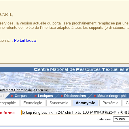
u CNRTL,
services, la version actuelle du portail sera prochainement remplacée par un
 une refonte complète de l'interface adaptée à tous les supports (ordinateurs, t
.
ion ici :
Portail lexical
cal
Corpus
Lexiques
Dictionnaires
Métalexicographie
cographie
Etymologie
Synonymie
Antonymie
Proxémie
C
ne forme
catégorie :