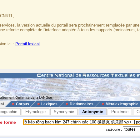
u CNRTL,
services, la version actuelle du portail sera prochainement remplacée par un
 une refonte complète de l'interface adaptée à tous les supports (ordinateurs, t
.
ion ici :
Portail lexical
cal
Corpus
Lexiques
Dictionnaires
Métalexicographie
cographie
Etymologie
Synonymie
Antonymie
Proxémie
C
ne forme
catégorie :