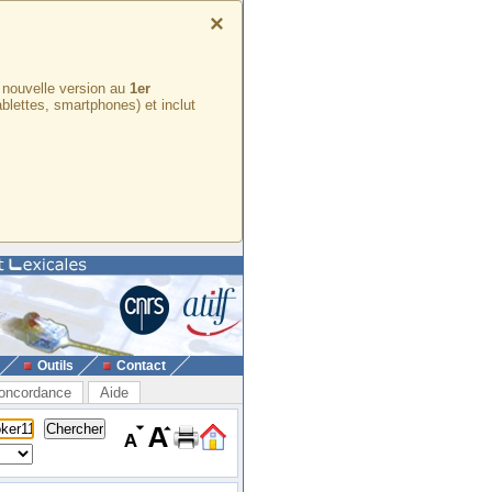
×
e nouvelle version au
1er
ablettes, smartphones) et inclut
Outils
Contact
oncordance
Aide