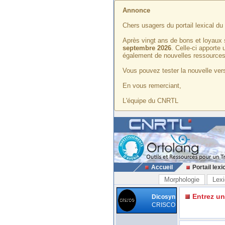
Annonce
Chers usagers du portail lexical d
Après vingt ans de bons et loyaux 
septembre 2026
. Celle-ci apporte
également de nouvelles ressources
Vous pouvez tester la nouvelle vers
En vous remerciant,
L'équipe du CNRTL
Accueil
Portail lexi
Morphologie
Lexi
Entrez u
Dicosyn
CRISCO