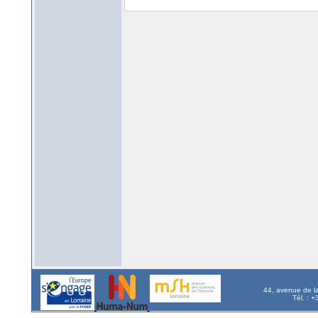
44, avenue de l
Tél. : 