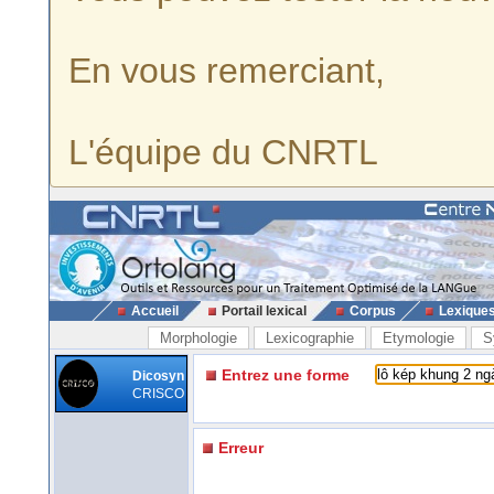
En vous remerciant,
L'équipe du CNRTL
Accueil
Portail lexical
Corpus
Lexique
Morphologie
Lexicographie
Etymologie
S
Entrez une forme
Dicosyn
CRISCO
Erreur