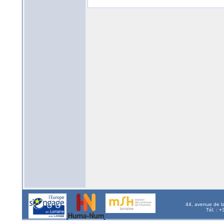
44, avenue de l
Tél. : 