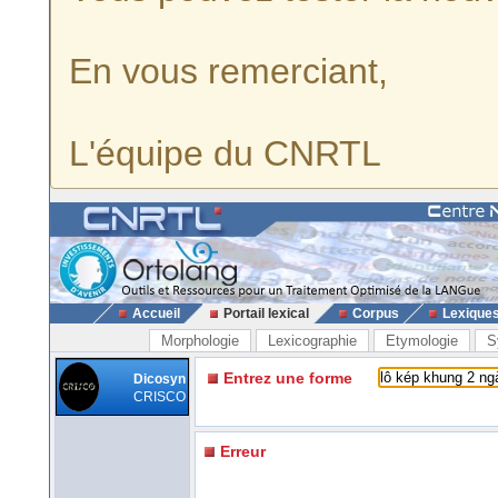
En vous remerciant,
L'équipe du CNRTL
Accueil
Portail lexical
Corpus
Lexique
Morphologie
Lexicographie
Etymologie
S
Entrez une forme
Dicosyn
CRISCO
Erreur