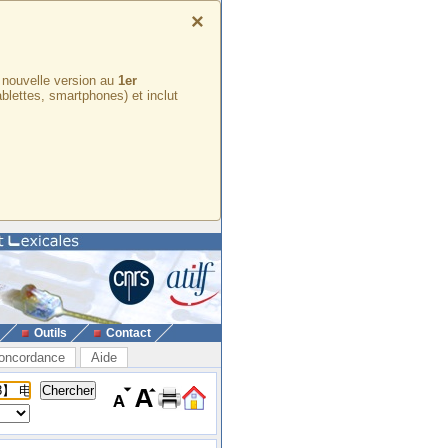
×
e nouvelle version au
1er
ablettes, smartphones) et inclut
Outils
Contact
oncordance
Aide