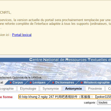
u CNRTL,
services, la version actuelle du portail sera prochainement remplacée par un
 une refonte complète de l'interface adaptée à tous les supports (ordinateurs, t
.
ion ici :
Portail lexical
cal
Corpus
Lexiques
Dictionnaires
Métalexicographie
cographie
Etymologie
Synonymie
Antonymie
Proxémie
C
ne forme
catégorie :