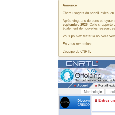
Annonce
Chers usagers du portail lexical d
Après vingt ans de bons et loyaux 
septembre 2026
. Celle-ci apporte
également de nouvelles ressources
Vous pouvez tester la nouvelle vers
En vous remerciant,
L'équipe du CNRTL
Accueil
Portail lexi
Morphologie
Lexi
Entrez u
Dicosyn
CRISCO