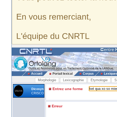
En vous remerciant,
L'équipe du CNRTL
Accueil
Portail lexical
Corpus
Lexique
Morphologie
Lexicographie
Etymologie
S
Entrez une forme
Dicosyn
CRISCO
Erreur