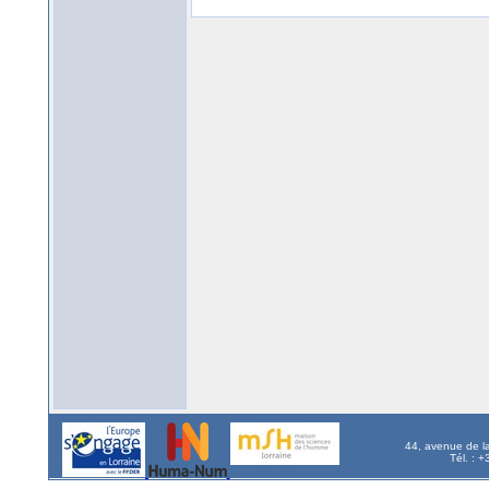
44, avenue de l
Tél. : 