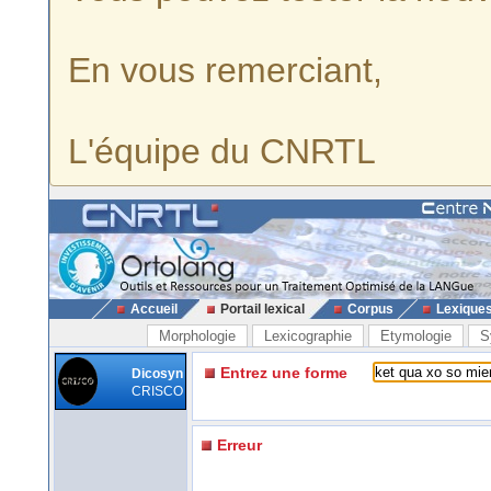
En vous remerciant,
L'équipe du CNRTL
Accueil
Portail lexical
Corpus
Lexique
Morphologie
Lexicographie
Etymologie
S
Entrez une forme
Dicosyn
CRISCO
Erreur