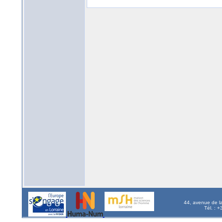
44, avenue de l
Tél. : 