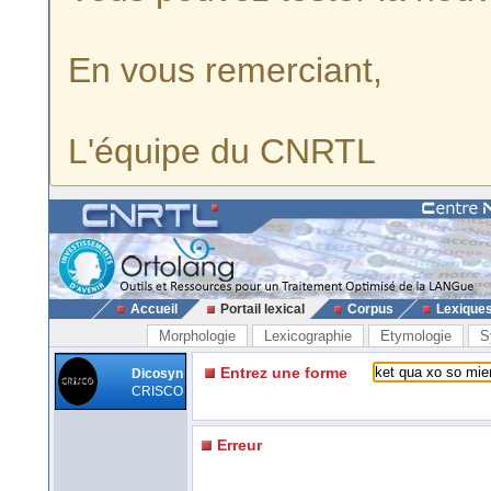
En vous remerciant,
L'équipe du CNRTL
Accueil
Portail lexical
Corpus
Lexique
Morphologie
Lexicographie
Etymologie
S
Entrez une forme
Dicosyn
CRISCO
Erreur