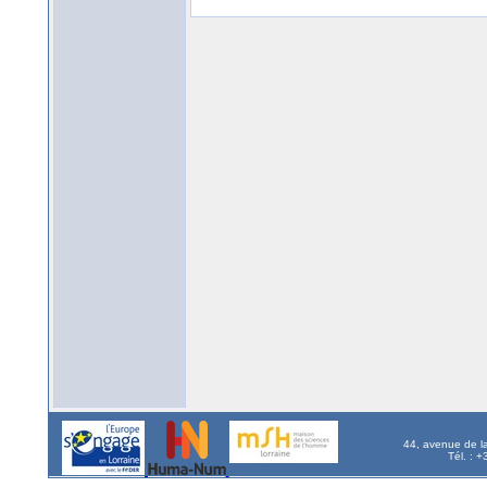
44, avenue de l
Tél. : 