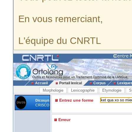
En vous remerciant,
L'équipe du CNRTL
Accueil
Portail lexical
Corpus
Lexique
Morphologie
Lexicographie
Etymologie
S
Entrez une forme
Dicosyn
CRISCO
Erreur