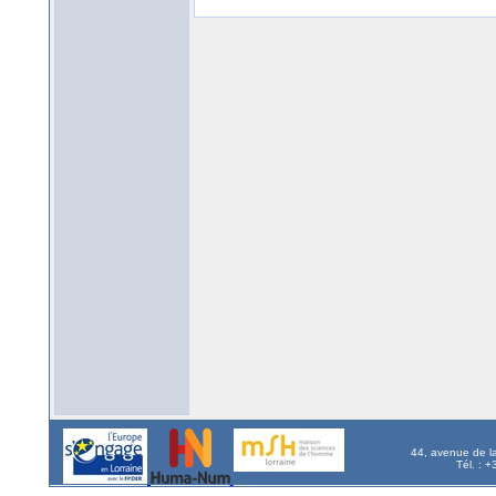
44, avenue de l
Tél. : 