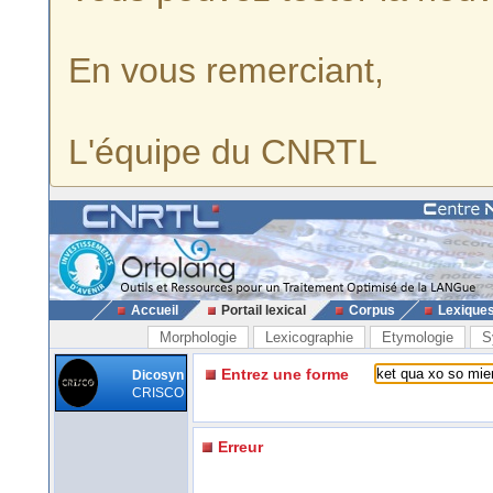
En vous remerciant,
L'équipe du CNRTL
Accueil
Portail lexical
Corpus
Lexique
Morphologie
Lexicographie
Etymologie
S
Entrez une forme
Dicosyn
CRISCO
Erreur