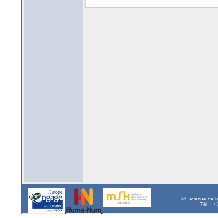
44, avenue de l
Tél. : 