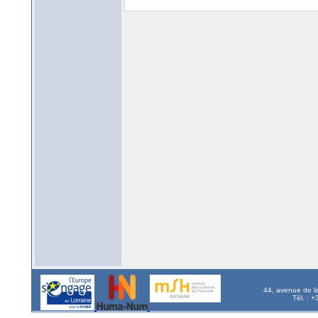
44, avenue de l
Tél. : 