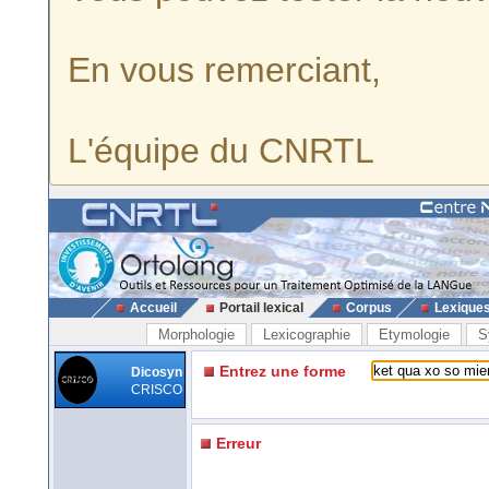
En vous remerciant,
L'équipe du CNRTL
Accueil
Portail lexical
Corpus
Lexique
Morphologie
Lexicographie
Etymologie
S
Entrez une forme
Dicosyn
CRISCO
Erreur