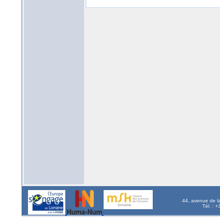
44, avenue de l
Tél. : 