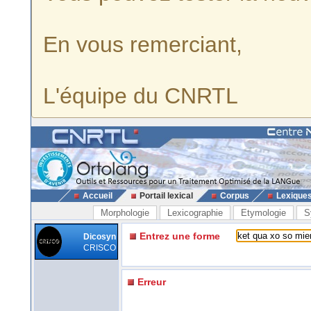
En vous remerciant,
L'équipe du CNRTL
Accueil
Portail lexical
Corpus
Lexique
Morphologie
Lexicographie
Etymologie
S
Entrez une forme
Dicosyn
CRISCO
Erreur