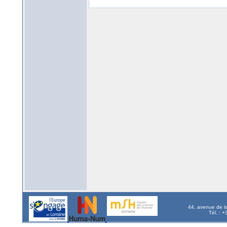
44, avenue de l
Tél. : 