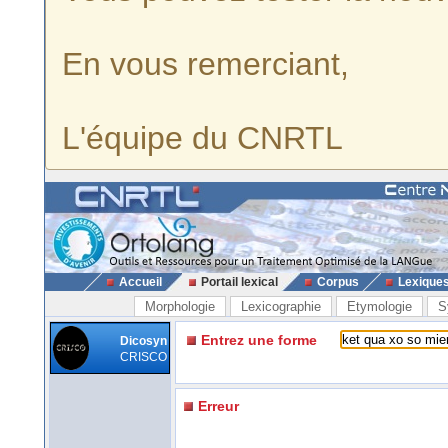
En vous remerciant,
L'équipe du CNRTL
Accueil
Portail lexical
Corpus
Lexique
Morphologie
Lexicographie
Etymologie
S
Entrez une forme
Dicosyn
CRISCO
Erreur