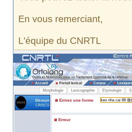
En vous remerciant,
L'équipe du CNRTL
Accueil
Portail lexical
Corpus
Lexique
Morphologie
Lexicographie
Etymologie
S
Entrez une forme
Dicosyn
CRISCO
Erreur