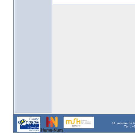
44, avenue de l
Tél. : 