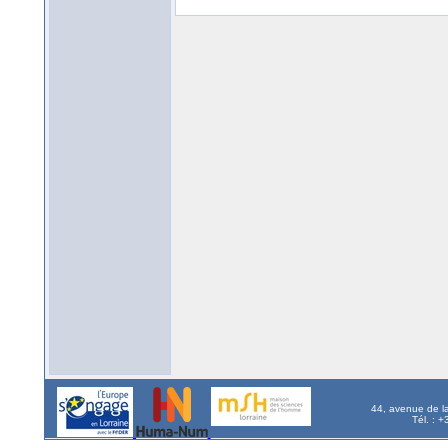
44, avenue de l
Tél. : 