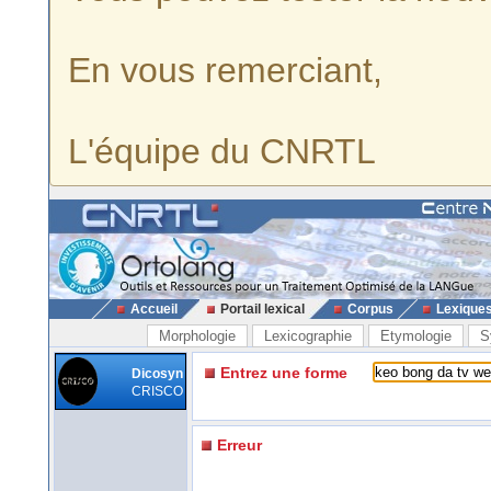
En vous remerciant,
L'équipe du CNRTL
Accueil
Portail lexical
Corpus
Lexique
Morphologie
Lexicographie
Etymologie
S
Entrez une forme
Dicosyn
CRISCO
Erreur