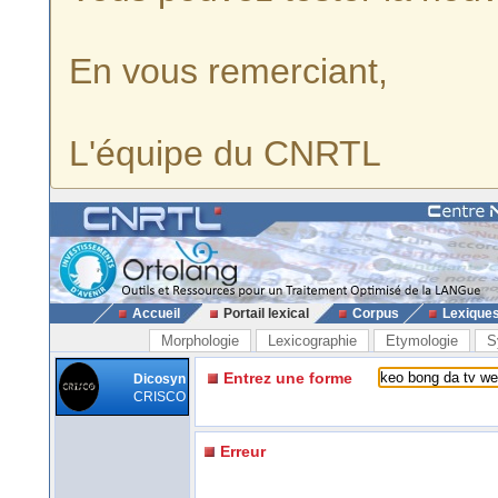
En vous remerciant,
L'équipe du CNRTL
Accueil
Portail lexical
Corpus
Lexique
Morphologie
Lexicographie
Etymologie
S
Entrez une forme
Dicosyn
CRISCO
Erreur