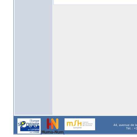
44, avenue de l
Tél. : 