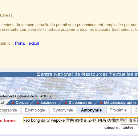
u CNRTL,
services, la version actuelle du portail sera prochainement remplacée par un
 une refonte complète de l'interface adaptée à tous les supports (ordinateurs, t
.
ion ici :
Portail lexical
cal
Corpus
Lexiques
Dictionnaires
Métalexicographie
cographie
Etymologie
Synonymie
Antonymie
Proxémie
C
ne forme
catégorie :