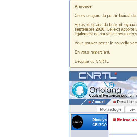
Annonce
Chers usagers du portail lexical d
Après vingt ans de bons et loyaux 
septembre 2026
. Celle-ci apporte
également de nouvelles ressources
Vous pouvez tester la nouvelle vers
En vous remerciant,
L'équipe du CNRTL
Accueil
Portail lexi
Morphologie
Lexi
Entrez u
Dicosyn
CRISCO