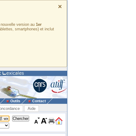
×
e nouvelle version au
1er
ablettes, smartphones) et inclut
Outils
Contact
oncordance
Aide