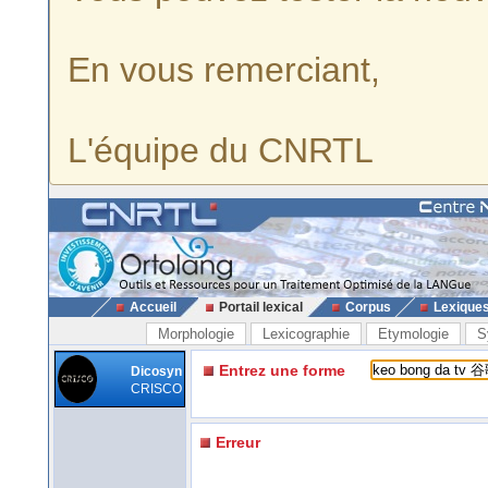
En vous remerciant,
L'équipe du CNRTL
Accueil
Portail lexical
Corpus
Lexique
Morphologie
Lexicographie
Etymologie
S
Entrez une forme
Dicosyn
CRISCO
Erreur