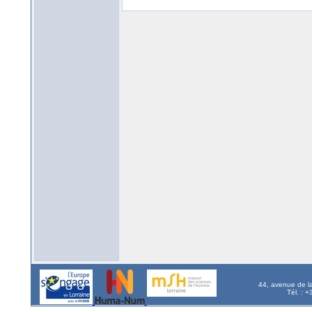
44, avenue de l
Tél. : 