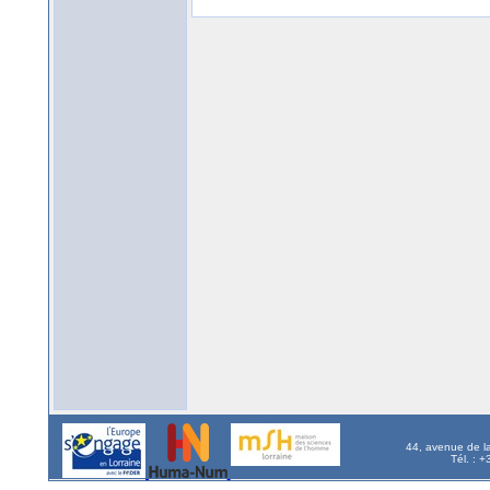
44, avenue de l
Tél. : 