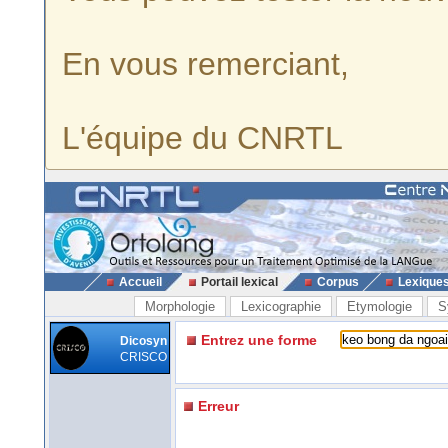
En vous remerciant,
L'équipe du CNRTL
Accueil
Portail lexical
Corpus
Lexique
Morphologie
Lexicographie
Etymologie
S
Entrez une forme
Dicosyn
CRISCO
Erreur