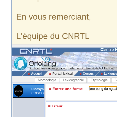
En vous remerciant,
L'équipe du CNRTL
Accueil
Portail lexical
Corpus
Lexique
Morphologie
Lexicographie
Etymologie
S
Entrez une forme
Dicosyn
CRISCO
Erreur