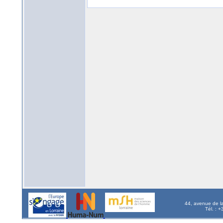
44, avenue de l
Tél. : 