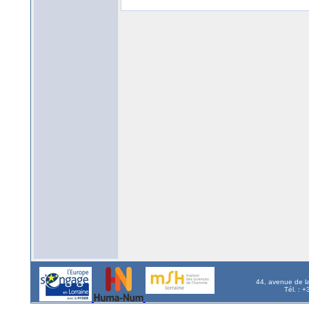
44, avenue de l
Tél. : 