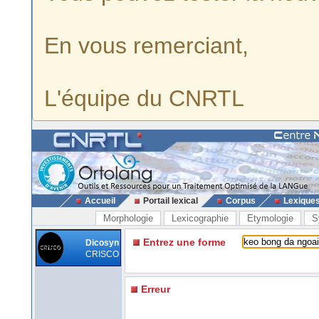
En vous remerciant,
L'équipe du CNRTL
Accueil
Portail lexical
Corpus
Lexique
Morphologie
Lexicographie
Etymologie
S
Entrez une forme
Dicosyn
CRISCO
Erreur