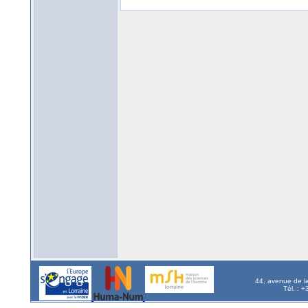
44, avenue de l
Tél. : 