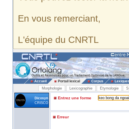
En vous remerciant,
L'équipe du CNRTL
Accueil
Portail lexical
Corpus
Lexique
Morphologie
Lexicographie
Etymologie
S
Entrez une forme
Dicosyn
CRISCO
Erreur