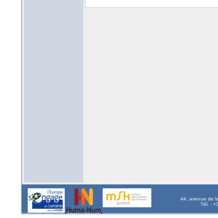
44, avenue de l
Tél. : 