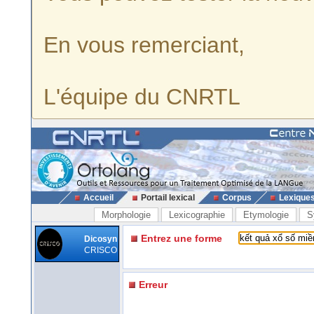
En vous remerciant,
L'équipe du CNRTL
Accueil
Portail lexical
Corpus
Lexique
Morphologie
Lexicographie
Etymologie
S
Entrez une forme
Dicosyn
CRISCO
Erreur